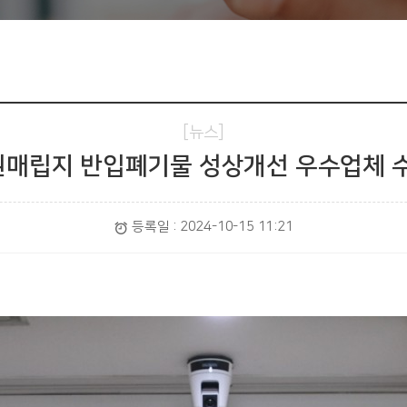
회사소개
IK소식
사업분야
독서미팅
소통
지속가능경영
뉴스
사회공헌
권매립지 반입폐기물 성상개선 우수업체 수상 
등록일 :
2024-10-15 11:21