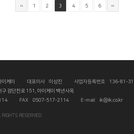
1
2
3
4
5
6
아이케이
대표이사
이상진
사업자등록번호
136-81-31
구 검단천로 151, 아이케이 백년사옥
114
FAX
0507-517-2114
E-mail
ik@ik.co.kr
LL RIGHTS RESERVED.