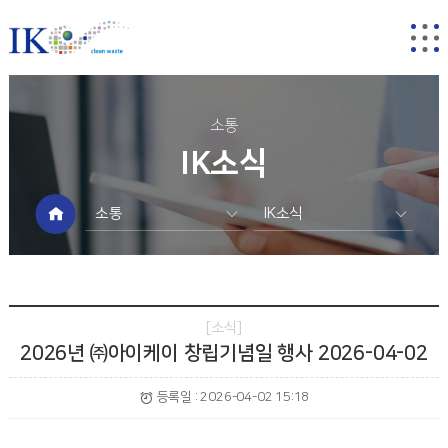
소통
IK소식
소통
IK소식
회사소개
IK소식
사업분야
독서미팅
소통
소식
지속가능경영
2026년 ㈜아이케이 창립기념일 행사 2026-04-02
사회공헌
등록일 :
2026-04-02 15:18