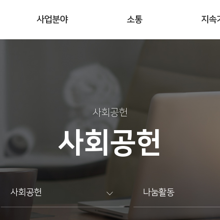
사업분야
소통
지속
사회공헌
사회공헌
사회공헌
나눔활동