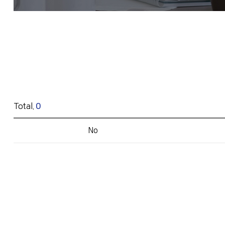
Total.
0
No