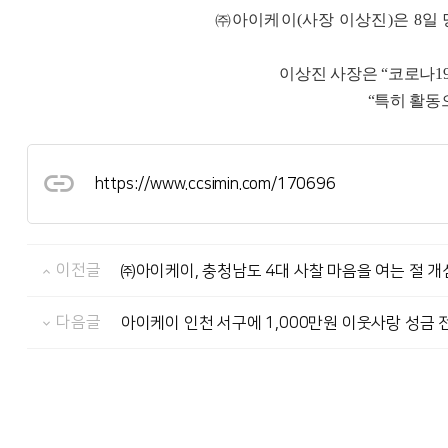
㈜
아이케이
(
사장 이상진
)
은
8
일
이상진 사장은
“
코로나
1
“
특히 활동
https://www.ccsimin.com/170696
이전글
㈜아이케이, 충청남도 4대 사찰 마음을 여는 절 개심
다음글
아이케이 인천 서구에 1,000만원 이웃사랑 성금 전달